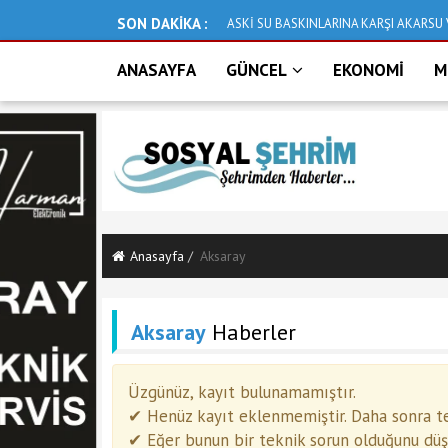
SON DAKİKA :
ASKİ SU BASKINLARINA KARŞI AKARSU 
ANASAYFA
GÜNCEL
EKONOMİ
M
Anasayfa
Aksaray
Aksaray
Haberler
Üzgünüz, kayıt bulunamamıştır.
✔ Henüz kayıt eklenmemiştir. Daha sonra tek
✔ Eğer bunun bir teknik sorun olduğunu düşün