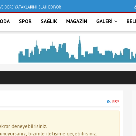
VE DERE YATAKLARINI ISLAH EDİYOR
Deniz taştı, İzmir bu
ODA
SPOR
SAĞLIK
MAGAZİN
GALERİ
BEL
RSS
rar deneyebilrisiniz.
üyorsanız, bizimle iletişime geçebilirsiniz.