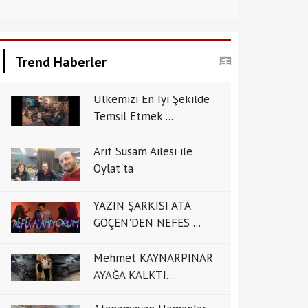
Trend Haberler
Ülkemizi En İyi Şekilde
Temsil Etmek ...
Arif Susam Ailesi ile
Oylat'ta
YAZIN ŞARKISI ATA
GÖÇEN'DEN NEFES ...
Mehmet KAYNARPINAR
AYAĞA KALKTI...