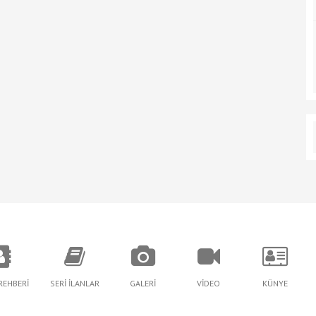
REHBERİ
SERİ İLANLAR
GALERİ
VİDEO
KÜNYE