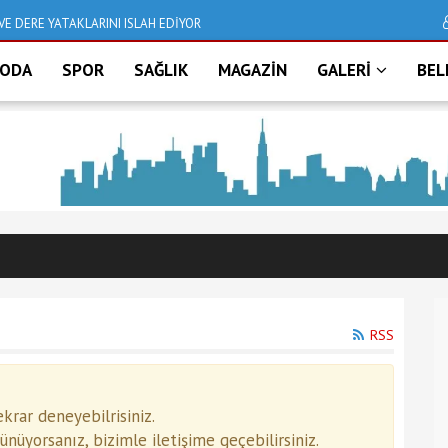
VE DERE YATAKLARINI ISLAH EDİYOR
Deniz taştı, İzmir bu
ODA
SPOR
SAĞLIK
MAGAZİN
GALERİ
BEL
RSS
rar deneyebilrisiniz.
üyorsanız, bizimle iletişime geçebilirsiniz.