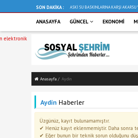
SON DAKİKA :
ASKİ SU BASKINLARINA KARŞI AKARSU 
ANASAYFA
GÜNCEL
EKONOMİ
M
Anasayfa
Aydin
Aydin
Haberler
Üzgünüz, kayıt bulunamamıştır.
✔ Henüz kayıt eklenmemiştir. Daha sonra tek
✔ Eğer bunun bir teknik sorun olduğunu düşün