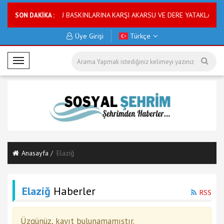
uyarısı
ASKİ SU BASKINLARINA KARŞI AKARSU VE DERE YATAKLARINI I
SON DAKİKA :
Üye Girişi
Türkçe
M
o
b
i
l
M
e
n
Anasayfa
Elaziğ
ü
Elaziğ
Haberler
RSS
Üzgünüz, kayıt bulunamamıştır.