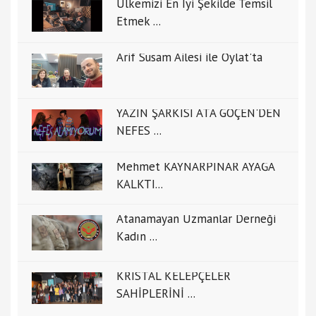
Ülkemizi En İyi Şekilde Temsil
Etmek ...
Arif Susam Ailesi ile Oylat'ta
YAZIN ŞARKISI ATA GÖÇEN'DEN
NEFES ...
Mehmet KAYNARPINAR AYAĞA
KALKTI...
Atanamayan Uzmanlar Derneği
Kadın ...
KRİSTAL KELEPÇELER
SAHİPLERİNİ ...