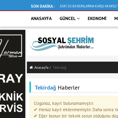
SON DAKİKA :
ASKİ SU BASKINLARINA KARŞI AKARSU 
ANASAYFA
GÜNCEL
EKONOMİ
M
Anasayfa
Tekirdağ
Tekirdağ
Haberler
Üzgünüz, kayıt bulunamamıştır.
✔ Henüz kayıt eklenmemiştir. Daha sonra tek
✔ Eğer bunun bir teknik sorun olduğunu düşün