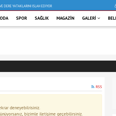
VE DERE YATAKLARINI ISLAH EDİYOR
Deniz taştı, İzmir bu
ODA
SPOR
SAĞLIK
MAGAZİN
GALERİ
BEL
RSS
rar deneyebilrisiniz.
üyorsanız, bizimle iletişime geçebilirsiniz.