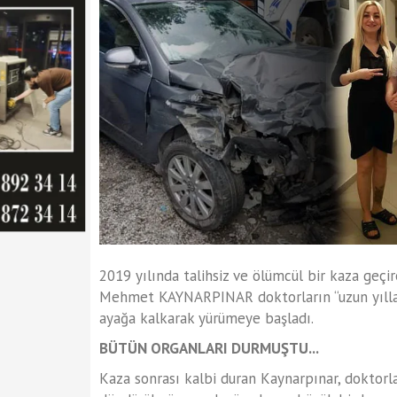
2019 yılında talihsiz ve ölümcül bir kaza geçi
Mehmet KAYNARPINAR doktorların “uzun yılla
ayağa kalkarak yürümeye başladı.
BÜTÜN ORGANLARI DURMUŞTU...
Kaza sonrası kalbi duran Kaynarpınar, doktorla