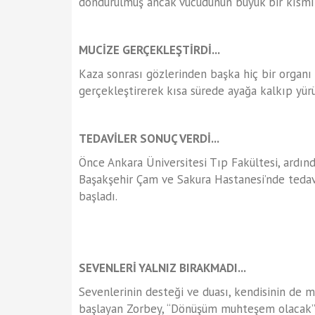
döndürülmüş ancak vücudunun büyük bir kısmı
MUCİZE GERÇEKLEŞTİRDİ...
Kaza sonrası gözlerinden başka hiç bir org
gerçekleştirerek kısa sürede ayağa kalkıp yür
TEDAVİLER SONUÇ VERDİ...
Önce Ankara Üniversitesi Tıp Fakültesi, ardınd
Başakşehir Çam ve Sakura Hastanesi’nde teda
başladı.
SEVENLERİ YALNIZ BIRAKMADI...
Sevenlerinin desteği ve duası, kendisinin de 
başlayan Zorbey, “Dönüşüm muhteşem olacak” s