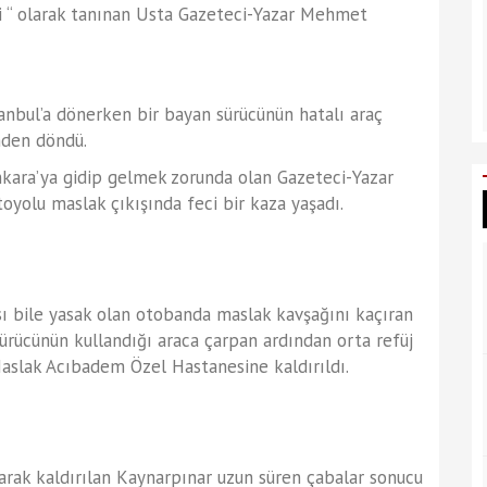
’i “ olarak tanınan Usta Gazeteci-Yazar Mehmet
anbul’a dönerken bir bayan sürücünün hatalı araç
mden döndü.
nkara’ya gidip gelmek zorunda olan Gazeteci-Yazar
yolu maslak çıkışında feci bir kaza yaşadı.
sı bile yasak olan otobanda maslak kavşağını kaçıran
sürücünün kullandığı araca çarpan ardından orta refüj
aslak Acıbadem Özel Hastanesine kaldırıldı.
arak kaldırılan Kaynarpınar uzun süren çabalar sonucu