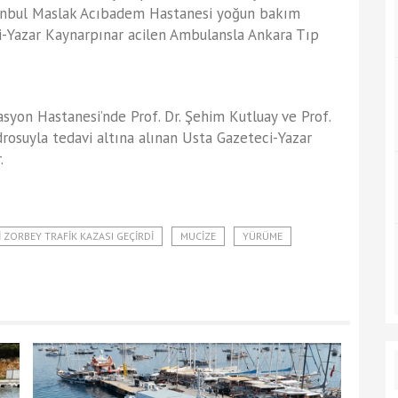
tanbul Maslak Acıbadem Hastanesi yoğun bakım
ci-Yazar Kaynarpınar acilen Ambulansla Ankara Tıp
asyon Hastanesi’nde Prof. Dr. Şehim Kutluay ve Prof.
osuyla tedavi altına alınan Usta Gazeteci-Yazar
.
 ZORBEY TRAFIK KAZASI GEÇIRDI
MUCIZE
YÜRÜME