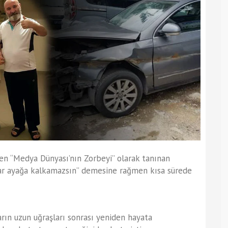
ren “Medya Dünyası’nın Zorbeyi” olarak tanınan
r ayağa kalkamazsın” demesine rağmen kısa sürede
rın uzun uğraşları sonrası yeniden hayata