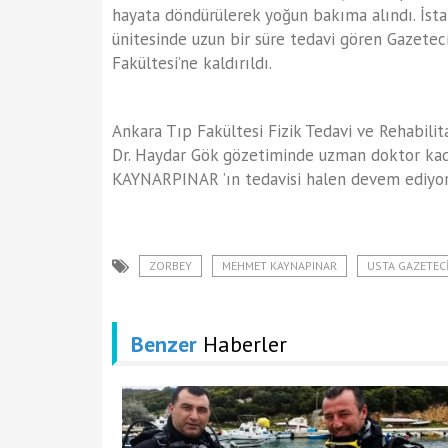
hayata döndürülerek yoğun bakıma alındı. İs
ünitesinde uzun bir süre tedavi gören Gazete
Fakültesi’ne kaldırıldı.
Ankara Tıp Fakültesi Fizik Tedavi ve Rehabilit
Dr. Haydar Gök gözetiminde uzman doktor kadr
KAYNARPINAR ’ın tedavisi halen devem ediyor
ZORBEY
MEHMET KAYNAPINAR
USTA GAZETECI
Benzer
Haberler