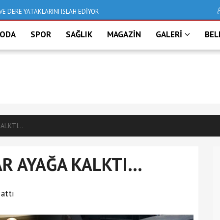
İllere göre ara tatil
ODA
SPOR
SAĞLIK
MAGAZİN
GALERİ
BEL
LKTI...
 AYAĞA KALKTI...
attı