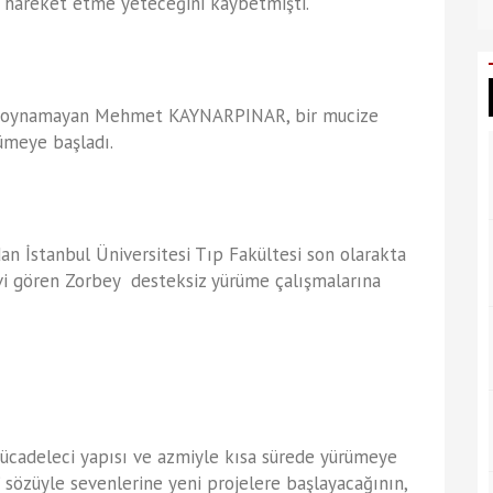
 hareket etme yeteceğini kaybetmişti.
anı oynamayan Mehmet KAYNARPINAR, bir mucize
ümeye başladı.
an İstanbul Üniversitesi Tıp Fakültesi son olarakta
vi gören Zorbey desteksiz yürüme çalışmalarına
mücadeleci yapısı ve azmiyle kısa sürede yürümeye
özüyle sevenlerine yeni projelere başlayacağının,