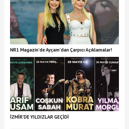
NR1 Magazin’de Ayçam’dan Çarpıcı Açıklamalar!
İZMİR’DE YILDIZLAR GEÇİDİ