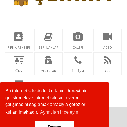
FİRMA REHBERİ
SERİ İLANLAR
GALERİ
VİDEO
KÜNYE
YAZARLAR
İLETİŞİM
RSS
Bu internet sitesinde, kullanıcı deneyimini
NETİDİ
geliştirmek ve internet sitesinin verimli
çalışmasını sağlamak amacıyla çerezler
kullanılmaktadır.
Ayrıntıları inceleyin
Copyright © 2020. Her Hakkı Saklıdır.
Tamam