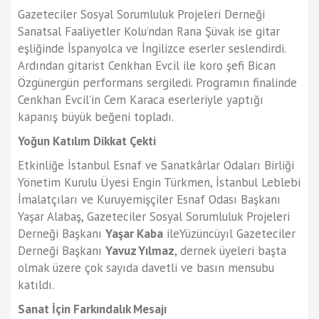
Gazeteciler Sosyal Sorumluluk Projeleri Derneği
Sanatsal Faaliyetler Kolu’ndan Rana Şüvak ise gitar
eşliğinde İspanyolca ve İngilizce eserler seslendirdi.
Ardından gitarist Cenkhan Evcil ile koro şefi Bican
Özgünergün performans sergiledi. Programın finalinde
Cenkhan Evcil’in Cem Karaca eserleriyle yaptığı
kapanış büyük beğeni topladı.
Yoğun Katılım Dikkat Çekti
Etkinliğe İstanbul Esnaf ve Sanatkârlar Odaları Birliği
Yönetim Kurulu Üyesi Engin Türkmen, İstanbul Leblebi
İmalatçıları ve Kuruyemişçiler Esnaf Odası Başkanı
Yaşar Alabaş, Gazeteciler Sosyal Sorumluluk Projeleri
Derneği Başkanı
Yaşar Kaba
ileYüzüncüyıl Gazeteciler
Derneği Başkanı
Yavuz Yılmaz
, dernek üyeleri başta
olmak üzere çok sayıda davetli ve basın mensubu
katıldı.
Sanat İçin Farkındalık Mesajı